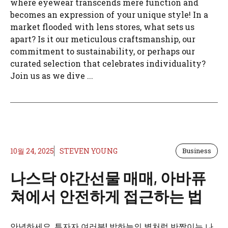
where eyewear transcends mere function and
becomes an expression of your unique style! In a
market flooded with lens stores, what sets us
apart? Is it our meticulous craftsmanship, our
commitment to sustainability, or perhaps our
curated selection that celebrates individuality?
Join us as we dive ...
10월 24, 2025
STEVEN YOUNG
Business
나스닥 야간선물 매매, 아바퓨
쳐에서 안전하게 접근하는 법
안녕하세요, 투자자 여러분! 밤하늘의 별처럼 반짝이는 나