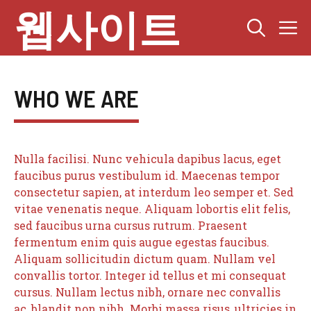
Skip
웹사이트
M
to
content
WHO WE ARE
Nulla facilisi. Nunc vehicula dapibus lacus, eget
faucibus purus vestibulum id. Maecenas tempor
consectetur sapien, at interdum leo semper et. Sed
vitae venenatis neque. Aliquam lobortis elit felis,
sed faucibus urna cursus rutrum. Praesent
fermentum enim quis augue egestas faucibus.
Aliquam sollicitudin dictum quam. Nullam vel
convallis tortor. Integer id tellus et mi consequat
cursus. Nullam lectus nibh, ornare nec convallis
ac, blandit non nibh. Morbi massa risus, ultricies in