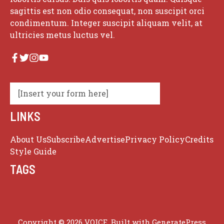
sagittis est non odio consequat, non suscipit orci
condimentum. Integer suscipit aliquam velit, at
ultricies metus luctus vel.
[Insert your form here]
LINKS
About Us
Subscribe
Advertise
Privacy Policy
Credits
Style Guide
TAGS
Copyright © 2026 VOICE. Built with
GeneratePress