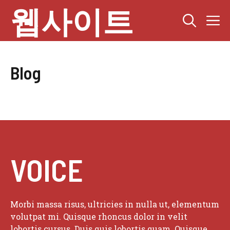
Skip
웹사이트
M
to
content
Blog
VOICE
Morbi massa risus, ultricies in nulla ut, elementum
volutpat mi. Quisque rhoncus dolor in velit
lobortis cursus. Duis quis lobortis quam. Quisque