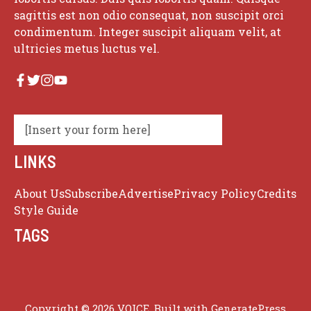
sagittis est non odio consequat, non suscipit orci
condimentum. Integer suscipit aliquam velit, at
ultricies metus luctus vel.
[Insert your form here]
LINKS
About Us
Subscribe
Advertise
Privacy Policy
Credits
Style Guide
TAGS
Copyright © 2026 VOICE. Built with
GeneratePress