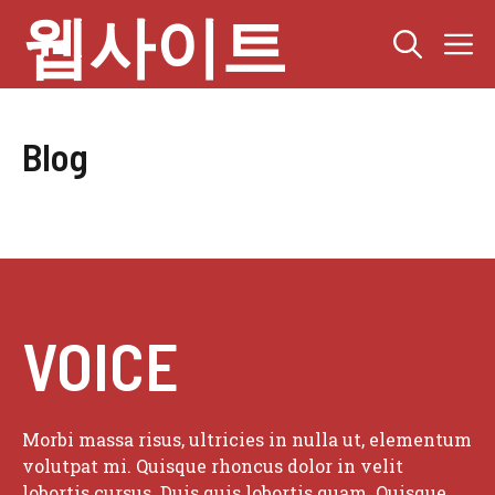
Skip
웹사이트
M
to
content
Blog
VOICE
Morbi massa risus, ultricies in nulla ut, elementum
volutpat mi. Quisque rhoncus dolor in velit
lobortis cursus. Duis quis lobortis quam. Quisque